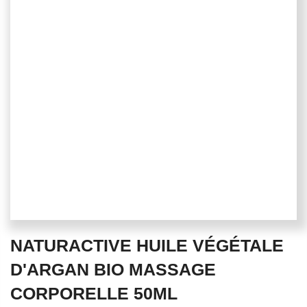
Skip
NATURACTIVE HUILE VÉGÉTALE
to
the
D'ARGAN BIO MASSAGE
beginning
CORPORELLE 50ML
of