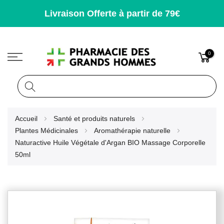
Livraison Offerte à partir de 79€
0
Rechercher
Allez
Accueil
Santé et produits naturels
au
Plantes Médicinales
Aromathérapie naturelle
contenu
Naturactive Huile Végétale d'Argan BIO Massage Corporelle
50ml
Skip
to
the