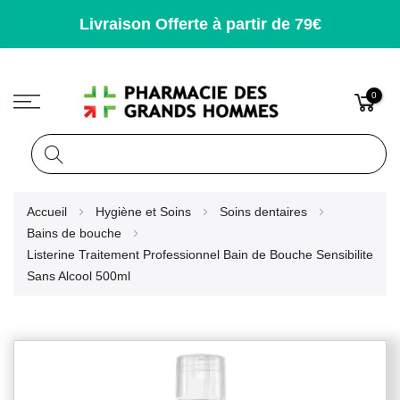
Livraison Offerte à partir de 79€
0
Rechercher
Allez
Accueil
Hygiène et Soins
Soins dentaires
au
Bains de bouche
contenu
Listerine Traitement Professionnel Bain de Bouche Sensibilite
Sans Alcool 500ml
Skip
to
the