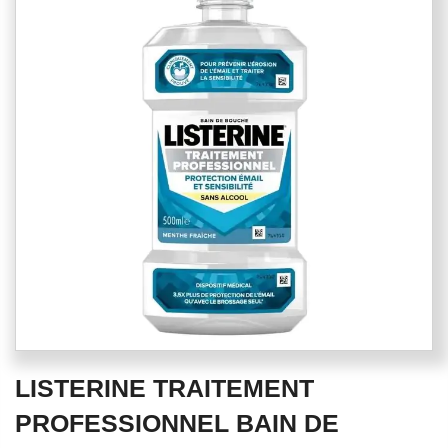
end
of
the
images
gallery
Skip
LISTERINE TRAITEMENT
to
the
PROFESSIONNEL BAIN DE
beginning