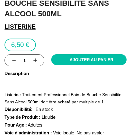
BOUCHE SENSIBILITE SANS
of
the
ALCOOL 500ML
images
gallery
LISTERINE
6,50 €
AJOUTER AU PANIER
Description
Listerine Traitement Professionnel Bain de Bouche Sensibilite
Sans Alcool 500ml doit être acheté par multiple de 1
En stock
Type de Produit :
Liquide
Pour Age :
Adultes
Voie d'administration :
Voie locale  Ne pas avaler