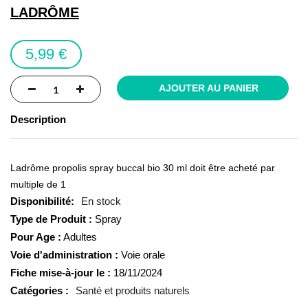
of
LADRÔME
the
images
5,99 €
gallery
AJOUTER AU PANIER
Description
Ladrôme propolis spray buccal bio 30 ml doit être acheté par
multiple de 1
En stock
Type de Produit :
Spray
Pour Age :
Adultes
Voie d'administration :
Voie orale
Fiche mise-à-jour le :
18/11/2024
Catégories :
Santé et produits naturels