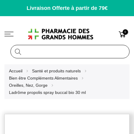
Livraison Offerte à partir de 79€
0
Rechercher
Allez
Accueil
Santé et produits naturels
au
Bien être Compléments Alimentaires
contenu
Oreilles, Nez, Gorge
Ladrôme propolis spray buccal bio 30 ml
Skip
to
the