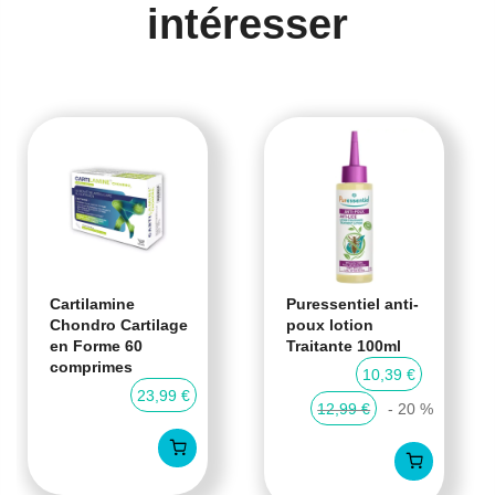
intéresser
Cartilamine
Puressentiel anti-
Chondro Cartilage
poux lotion
en Forme 60
Traitante 100ml
comprimes
10,39 €
23,99 €
12,99 €
- 20 %