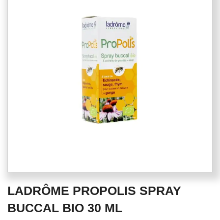
end
of
the
images
gallery
Skip
LADRÔME PROPOLIS SPRAY
to
the
BUCCAL BIO 30 ML
beginning