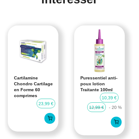
Cartilamine
Puressentiel anti-
Chondro Cartilage
poux lotion
en Forme 60
Traitante 100ml
comprimes
10,39 €
23,99 €
12,99 €
- 20 %