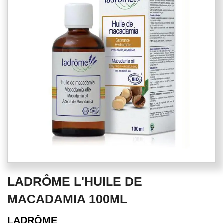
of
the
images
gallery
Skip
LADRÔME L'HUILE DE
to
the
MACADAMIA 100ML
beginning
of
LADRÔME