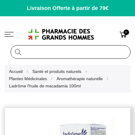
Livraison Offerte à partir de 79€
0
Rechercher
Allez
Accueil
Santé et produits naturels
au
Plantes Médicinales
Aromathérapie naturelle
contenu
Ladrôme l'huile de macadamia 100ml
Skip
to
the
end