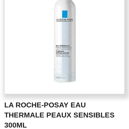
of
the
images
gallery
Skip
LA ROCHE-POSAY EAU
to
the
THERMALE PEAUX SENSIBLES
beginning
300ML
of