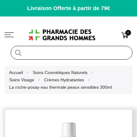
Livraison Offerte à partir de 79€
0
Rechercher
Allez
Accueil
Soins Cosmétiques Naturels
au
Soins Visage
Crèmes Hydratantes
contenu
La roche-posay eau thermale peaux sensibles 300ml
Skip
to
the
end