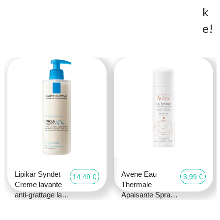
K
E!
Lipikar Syndet
Avene Eau
14,49 €
3,99 €
Creme lavante
Thermale
anti-grattage la
Apaisante Spray
roche posay
50ml
400ml