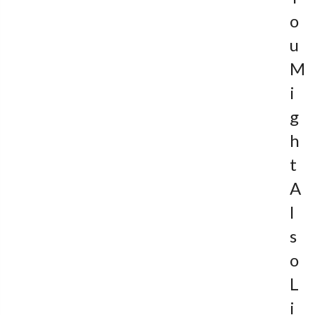
O
U
M
I
G
H
T
A
L
S
O
L
I