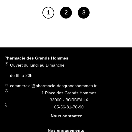
Page
Page
Page
1
2
3
Vous lisez actuellement la page
Pharmacie des Grands Hommes
Ouvert du lundi au Dimanche
de 8h à 20h
commercial@pharmacie-desgrandshommes.fr
1 Place des Grands Hommes
33000 - BORDEAUX
05-56-81-70-90
Nous contacter
Nos engagements