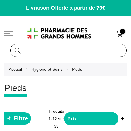
Livraison Offerte à partir de 79€
0
Rechercher
Allez
Accueil
Hygiène et Soins
Pieds
au
contenu
Pieds
Produits
Pa
Filtre
1
-
12
sur
or
33