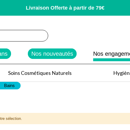
Livraison Offerte à partir de 79€
rcher
ans
Nos nouveautés
Nos engagem
Soins Cosmétiques Naturels
Hygiène
Bains
tre sélection.