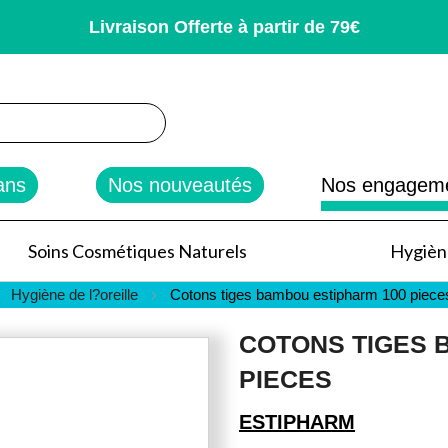
Livraison Offerte à partir de 79€
rcher
ans
Nos nouveautés
Nos engagem
Soins Cosmétiques Naturels
Hygiène
Hygiène de l?oreille
Cotons tiges bambou estipharm 100 piece
COTONS TIGES 
PIECES
ESTIPHARM