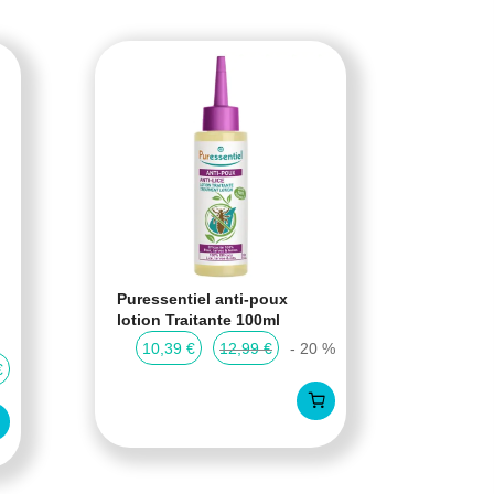
Puressentiel anti-poux
Cartil
lotion Traitante 100ml
Cartil
compr
10,39 €
12,99 €
- 20 %
€