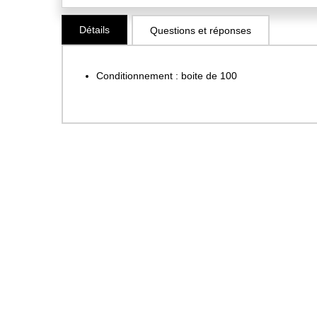
Skip
Détails
Questions et réponses
to
the
beginning
Conditionnement : boite de 100
of
the
images
gallery