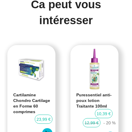
Ca peut vous
intéresser
Cartilamine
Puressentiel anti-
Chondro Cartilage
poux lotion
en Forme 60
Traitante 100ml
comprimes
10,39 €
23,99 €
12,99 €
- 20 %