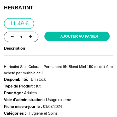
the
HERBATINT
images
gallery
11,49 €
AJOUTER AU PANIER
Description
Herbatint Soin Colorant Permanent 9N Blond Miel 150 ml doit être
acheté par multiple de 1
En stock
Type de Produit :
Kit
Pour Age :
Adultes
Voie d'administration :
Usage externe
Fiche mise-à-jour le :
01/07/2024
Catégories :
Hygiène et Soins