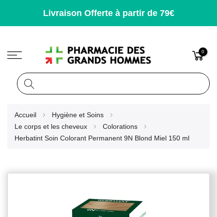
Livraison Offerte à partir de 79€
0
Rechercher
Allez
Accueil
Hygiène et Soins
au
Le corps et les cheveux
Colorations
contenu
Herbatint Soin Colorant Permanent 9N Blond Miel 150 ml
Skip
to
the
end