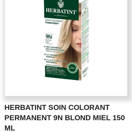
of
the
images
gallery
Skip
HERBATINT SOIN COLORANT
to
the
PERMANENT 9N BLOND MIEL 150
beginning
ML
of