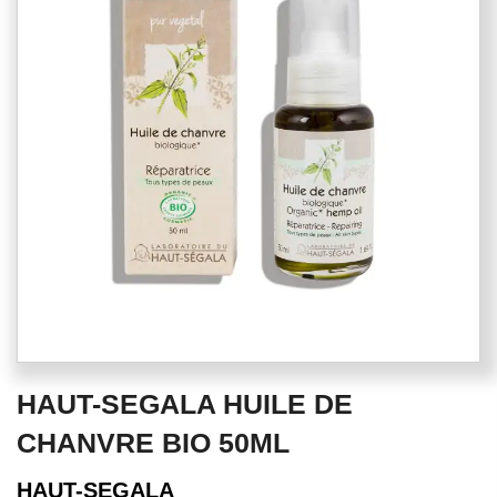
of
the
images
gallery
Skip
HAUT-SEGALA HUILE DE
to
the
CHANVRE BIO 50ML
beginning
of
HAUT-SEGALA