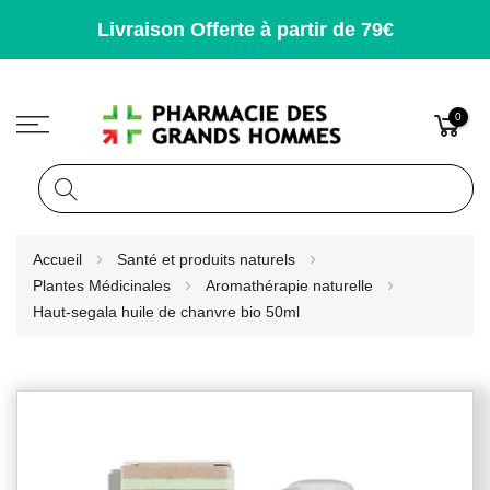
Livraison Offerte à partir de 79€
0
Rechercher
Allez
Accueil
Santé et produits naturels
au
Plantes Médicinales
Aromathérapie naturelle
contenu
Haut-segala huile de chanvre bio 50ml
Skip
to
the
end