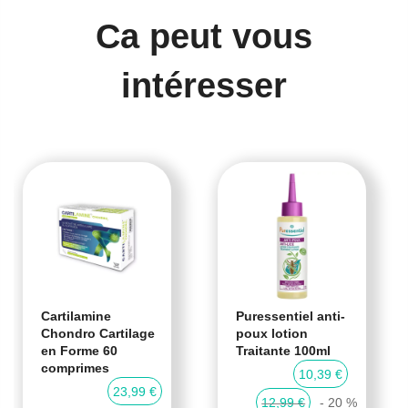
Ca peut vous
intéresser
Cartilamine
Puressentiel anti-
Chondro Cartilage
poux lotion
en Forme 60
Traitante 100ml
comprimes
10,39 €
23,99 €
12,99 €
- 20 %