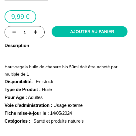
the
images
9,99 €
gallery
AJOUTER AU PANIER
Description
Haut-segala huile de chanvre bio 50ml doit être acheté par
multiple de 1
En stock
Type de Produit :
Huile
Pour Age :
Adultes
Voie d'administration :
Usage externe
Fiche mise-à-jour le :
14/05/2024
Catégories :
Santé et produits naturels