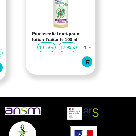
Puressentiel anti-poux
Cartil
lotion Traitante 100ml
Cartil
compr
10,39 €
12,99 €
- 20 %
€