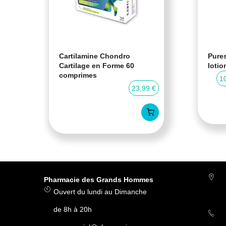
Cartilamine Chondro
Pures
Cartilage en Forme 60
lotio
comprimes
0 %
1
23,99 €
Pharmacie des Grands Hommes
Ouvert du lundi au Dimanche
de 8h à 20h