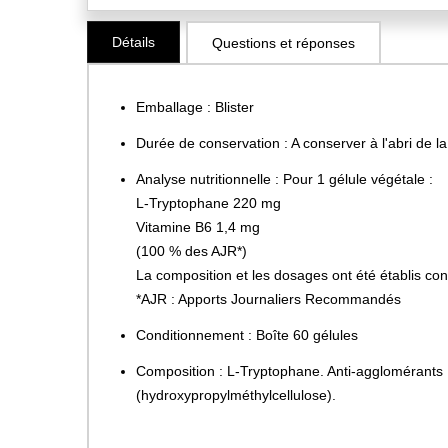
Skip
Détails
Questions et réponses
to
the
beginning
Emballage : Blister
of
the
Durée de conservation : A conserver à l'abri de la
images
Analyse nutritionnelle : Pour 1 gélule végétale :
gallery
L-Tryptophane 220 mg
Vitamine B6 1,4 mg
(100 % des AJR*)
La composition et les dosages ont été établis c
*AJR : Apports Journaliers Recommandés
Conditionnement : Boîte 60 gélules
Composition : L-Tryptophane. Anti-agglomérants :
(hydroxypropylméthylcellulose).