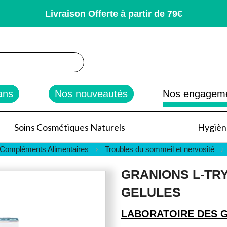
Livraison Offerte à partir de 79€
rcher
ans
Nos nouveautés
Nos engagem
Soins Cosmétiques Naturels
Hygiène
 Compléments Alimentaires
Troubles du sommeil et nervosité
GRANIONS L-TRY
GELULES
LABORATOIRE DES 