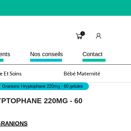
0
ents
Nos conseils
Contact
 Et Soins
Bébé Maternité
Granions l-tryptophane 220mg - 60 gelules
PTOPHANE 220MG - 60
GRANIONS