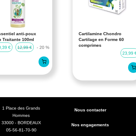
sentiel anti-poux
Cartilamine Chondro
n Traitante 100ml
Cartilage en Forme 60
comprimes
0,39 €
12,99 €
- 20 %
23,99 
1 Place des Grands
Nous contacter
Hommes
33000 - BORDEAUX
Nos engagements
05-56-81-70-90