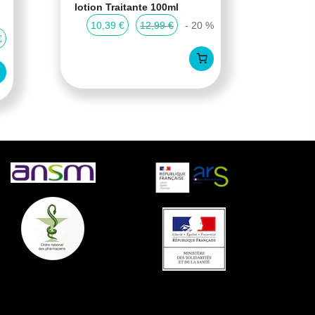
lotion Traitante 100ml
Cartil
compr
10,39 €
12,99 €
- 20 %
€