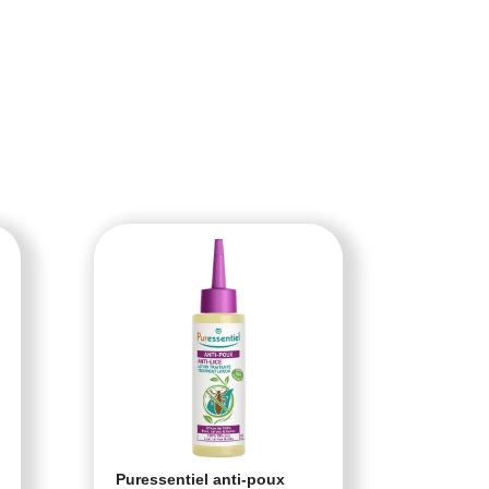
Puressentiel anti-poux
Cartil