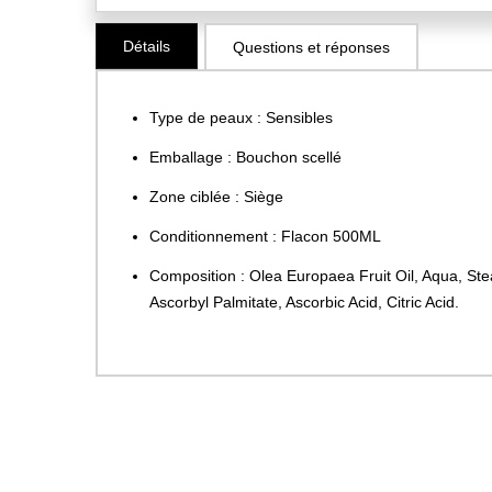
Skip
Détails
Questions et réponses
to
the
beginning
Type de peaux : Sensibles
of
the
Emballage : Bouchon scellé
images
Zone ciblée : Siège
gallery
Conditionnement : Flacon 500ML
Composition : Olea Europaea Fruit Oil, Aqua, Ste
Ascorbyl Palmitate, Ascorbic Acid, Citric Acid.