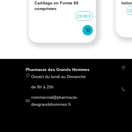
Cartilage en Forme 60
lotio
comprimes
0 %
1
23,99 €
Pharmacie des Grands Hommes
Ouvert du lundi au Dimanche
de 8h à 20h
commercial@pharmacie-
desgrandshommes.fr