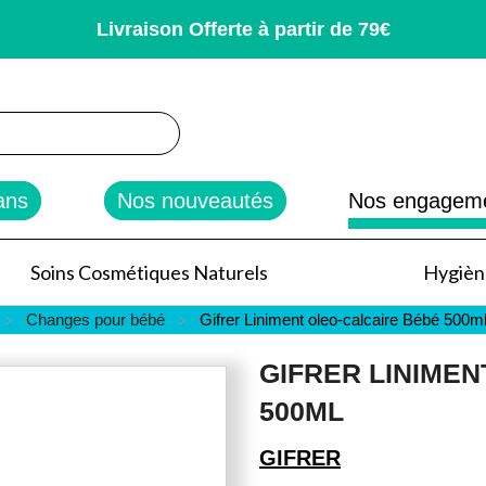
Livraison Offerte à partir de 79€
rcher
ans
Nos nouveautés
Nos engagem
Soins Cosmétiques Naturels
Hygiène
Changes pour bébé
Gifrer Liniment oleo-calcaire Bébé 500m
GIFRER LINIME
500ML
GIFRER