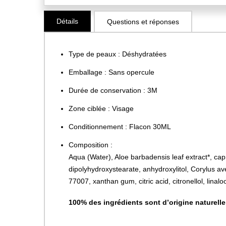
Skip
Détails
Questions et réponses
to
the
beginning
Type de peaux : Déshydratées
of
the
Emballage : Sans opercule
images
Durée de conservation : 3M
gallery
Zone ciblée : Visage
Conditionnement : Flacon 30ML
Composition :
Aqua (Water), Aloe barbadensis leaf extract*, capry
dipolyhydroxystearate, anhydroxylitol, Corylus av
77007, xanthan gum, citric acid, citronellol, linalo
100% des ingrédients sont d’origine naturelle