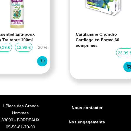
sentiel anti-poux
Cartilamine Chondro
n Traitante 100ml
Cartilage en Forme 60
comprimes
0,39 €
12,99 €
- 20 %
23,99 
1 Place des Grands
Nous contacter
Hommes
33000 - BORDEAUX
Nos engagements
05-56-81-70-90