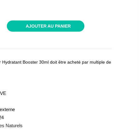
AJOUTER AU PANIER
r Hydratant Booster 30ml doit être acheté par multiple de
IVE
externe
24
es Naturels