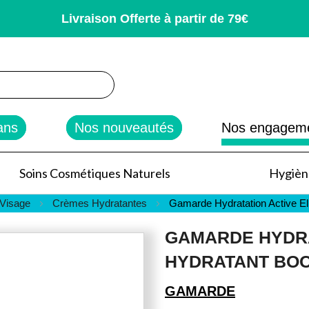
Livraison Offerte à partir de 79€
rcher
ans
Nos nouveautés
Nos engagem
Soins Cosmétiques Naturels
Hygiène
 Visage
Crèmes Hydratantes
Gamarde Hydratation Active El
GAMARDE HYDRA
HYDRATANT BOO
GAMARDE