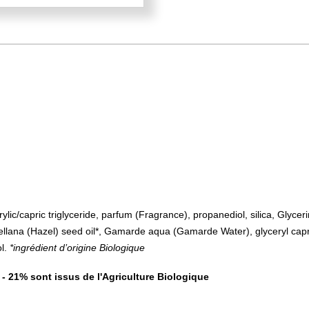
lic/capric triglyceride, parfum (Fragrance), propanediol, silica, Glycerin
ellana (Hazel) seed oil*, Gamarde aqua (Gamarde Water), glyceryl capry
ol.
*ingrédient d’origine Biologique
 - 21% sont issus de l'Agriculture Biologique