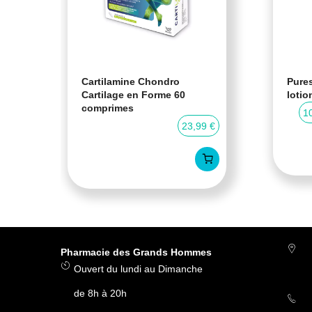
Cartilamine Chondro
Pures
Cartilage en Forme 60
lotio
comprimes
0 %
1
23,99 €
Pharmacie des Grands Hommes
Ouvert du lundi au Dimanche
de 8h à 20h