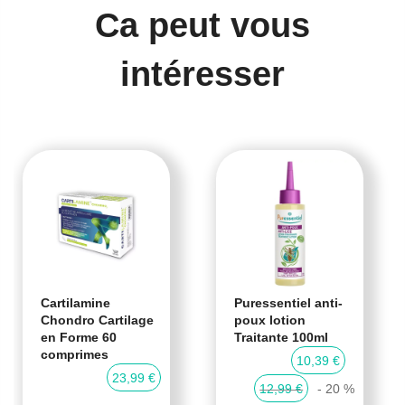
Ca peut vous
intéresser
Cartilamine
Puressentiel anti-
Chondro Cartilage
poux lotion
en Forme 60
Traitante 100ml
comprimes
10,39 €
23,99 €
12,99 €
- 20 %