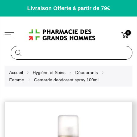
Livraison Offerte à partir de 79€
0
Rechercher
Allez
Accueil
Hygiène et Soins
Déodorants
au
Femme
Gamarde deodorant spray 100ml
contenu
Skip
to
the
end
of