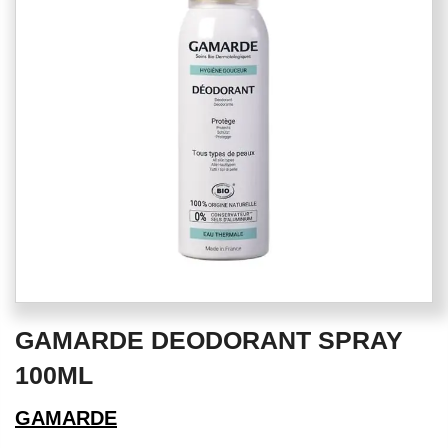
the
images
gallery
Skip
GAMARDE DEODORANT SPRAY
to
the
100ML
beginning
of
GAMARDE
the