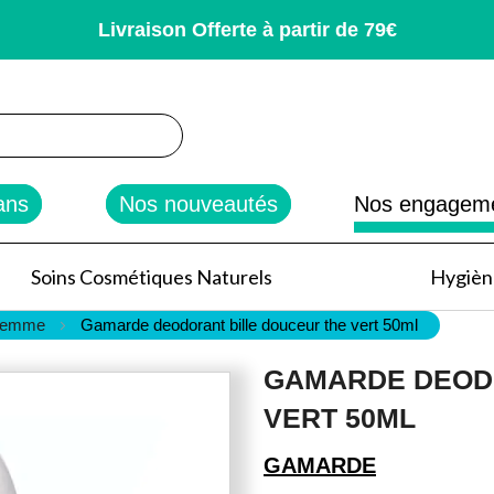
Livraison Offerte à partir de 79€
rcher
ans
Nos nouveautés
Nos engagem
Soins Cosmétiques Naturels
Hygiène
Femme
Gamarde deodorant bille douceur the vert 50ml
GAMARDE DEOD
VERT 50ML
GAMARDE