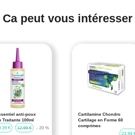
Ca peut vous intéresser
sentiel anti-poux
Cartilamine Chondro
n Traitante 100ml
Cartilage en Forme 60
comprimes
0,39 €
12,99 €
- 20 %
23,99 