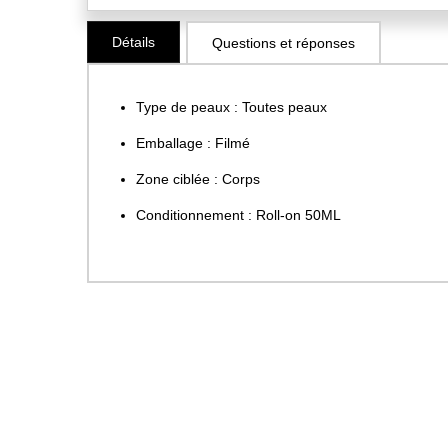
Skip
Détails
Questions et réponses
to
the
beginning
Type de peaux : Toutes peaux
of
the
Emballage : Filmé
images
Zone ciblée : Corps
gallery
Conditionnement : Roll-on 50ML