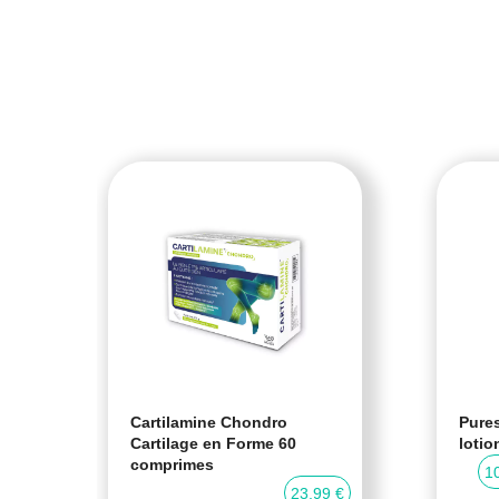
Cartilamine Chondro
Pures
Cartilage en Forme 60
lotio
comprimes
0 %
1
23,99 €