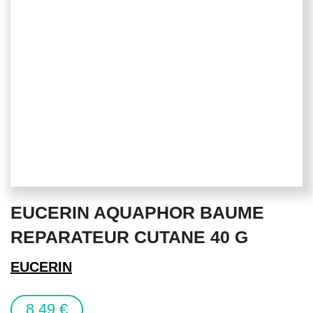
Skip
EUCERIN AQUAPHOR BAUME
to
the
REPARATEUR CUTANE 40 G
beginning
of
EUCERIN
the
images
8,49 €
gallery