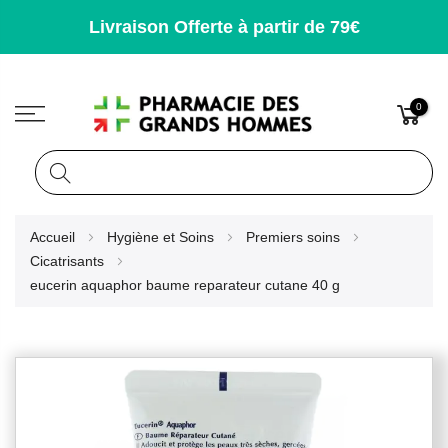
Livraison Offerte à partir de 79€
0
Rechercher
Allez
Accueil
Hygiène et Soins
Premiers soins
au
Cicatrisants
contenu
eucerin aquaphor baume reparateur cutane 40 g
Skip
to
the
end