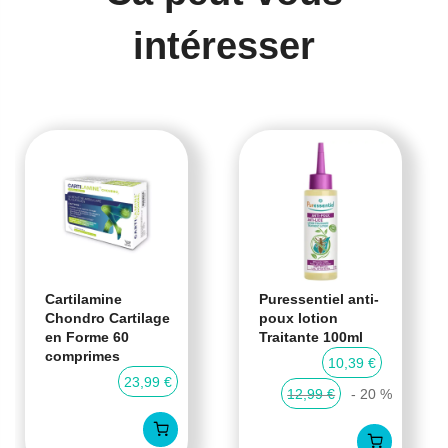
intéresser
Cartilamine
Puressentiel anti-
Chondro Cartilage
poux lotion
en Forme 60
Traitante 100ml
comprimes
10,39 €
23,99 €
12,99 €
- 20 %