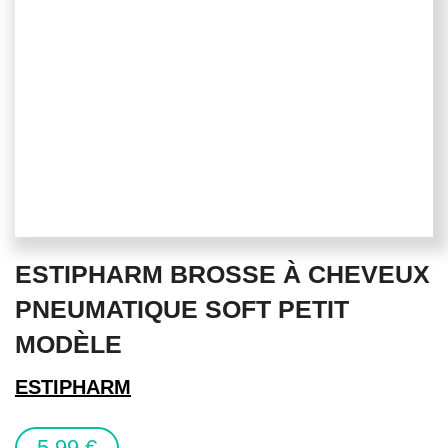
Skip
ESTIPHARM BROSSE À CHEVEUX
to
the
PNEUMATIQUE SOFT PETIT
beginning
MODÈLE
of
the
ESTIPHARM
images
gallery
5,99 €