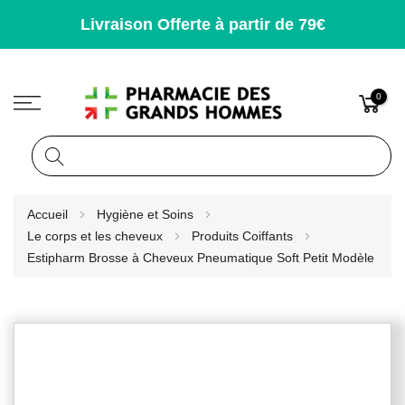
Livraison Offerte à partir de 79€
0
Rechercher
Allez
Accueil
Hygiène et Soins
au
Le corps et les cheveux
Produits Coiffants
contenu
Estipharm Brosse à Cheveux Pneumatique Soft Petit Modèle
Skip
to
the
end