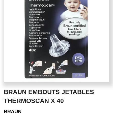
of
the
images
gallery
Skip
BRAUN EMBOUTS JETABLES
to
the
THERMOSCAN X 40
beginning
of
BRAUN