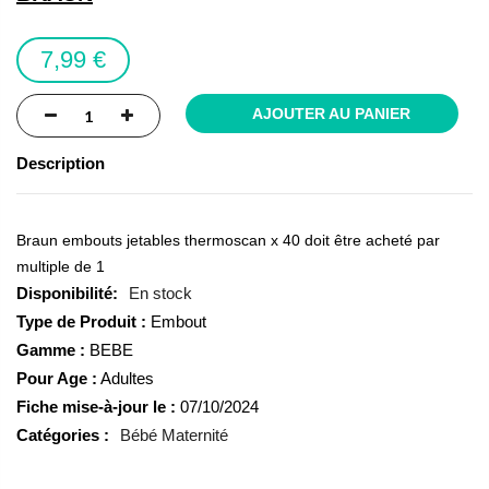
the
images
7,99 €
gallery
AJOUTER AU PANIER
Description
Braun embouts jetables thermoscan x 40 doit être acheté par
multiple de 1
En stock
Type de Produit :
Embout
Gamme :
BEBE
Pour Age :
Adultes
Fiche mise-à-jour le :
07/10/2024
Catégories :
Bébé Maternité