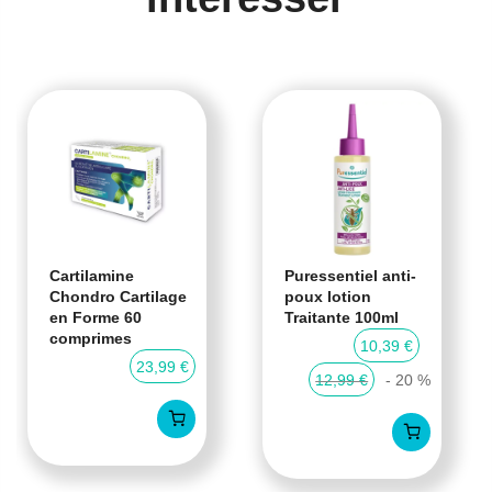
Cartilamine
Puressentiel anti-
Chondro Cartilage
poux lotion
en Forme 60
Traitante 100ml
comprimes
10,39 €
23,99 €
12,99 €
- 20 %