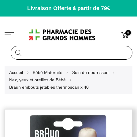
Livraison Offerte à partir de 79€
0
Rechercher
Allez
Accueil
Bébé Maternité
Soin du nourrisson
au
Nez, yeux et oreilles de Bébé
contenu
Braun embouts jetables thermoscan x 40
Skip
to
the
end