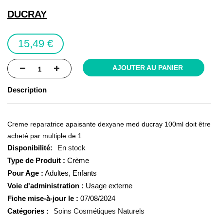
the
DUCRAY
images
gallery
15,49 €
AJOUTER AU PANIER
Description
Creme reparatrice apaisante dexyane med ducray 100ml doit être
acheté par multiple de 1
En stock
Type de Produit :
Crème
Pour Age :
Adultes, Enfants
Voie d'administration :
Usage externe
Fiche mise-à-jour le :
07/08/2024
Catégories :
Soins Cosmétiques Naturels