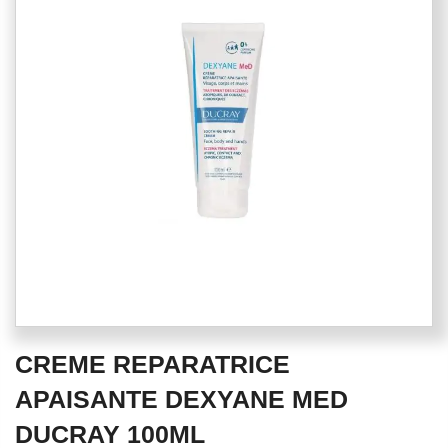
of
the
images
gallery
Skip
CREME REPARATRICE
to
the
APAISANTE DEXYANE MED
beginning
DUCRAY 100ML
of