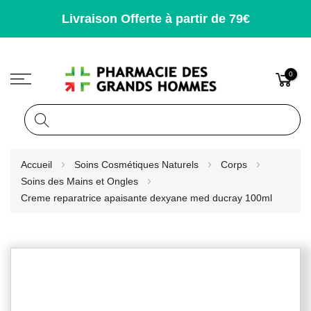
Livraison Offerte à partir de 79€
0
Rechercher
Allez
Accueil
Soins Cosmétiques Naturels
Corps
au
Soins des Mains et Ongles
contenu
Creme reparatrice apaisante dexyane med ducray 100ml
Skip
to
the
end