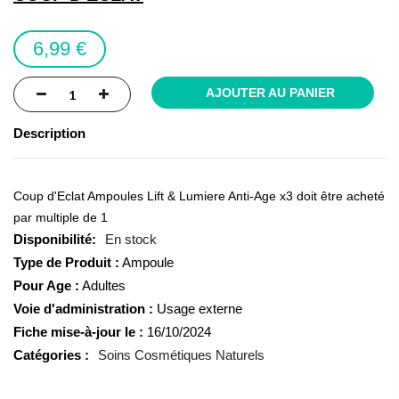
the
images
6,99 €
gallery
AJOUTER AU PANIER
Description
Coup d'Eclat Ampoules Lift & Lumiere Anti-Age x3 doit être acheté
par multiple de 1
En stock
Type de Produit :
Ampoule
Pour Age :
Adultes
Voie d'administration :
Usage externe
Fiche mise-à-jour le :
16/10/2024
Catégories :
Soins Cosmétiques Naturels