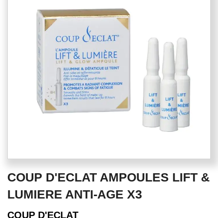
of
the
images
gallery
Skip
COUP D'ECLAT AMPOULES LIFT &
to
the
LUMIERE ANTI-AGE X3
beginning
of
COUP D'ECLAT