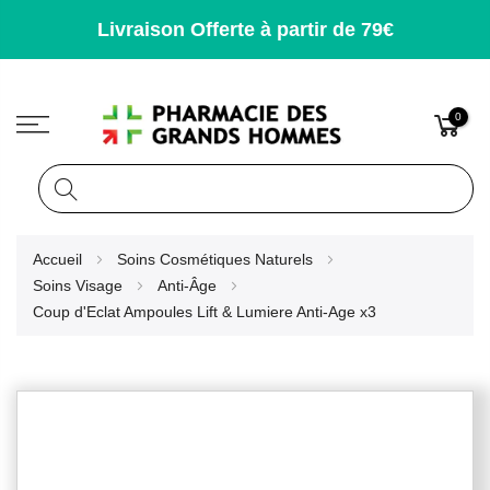
Livraison Offerte à partir de 79€
0
Rechercher
Allez
Accueil
Soins Cosmétiques Naturels
au
Soins Visage
Anti-Âge
contenu
Coup d'Eclat Ampoules Lift & Lumiere Anti-Age x3
Skip
to
the
end