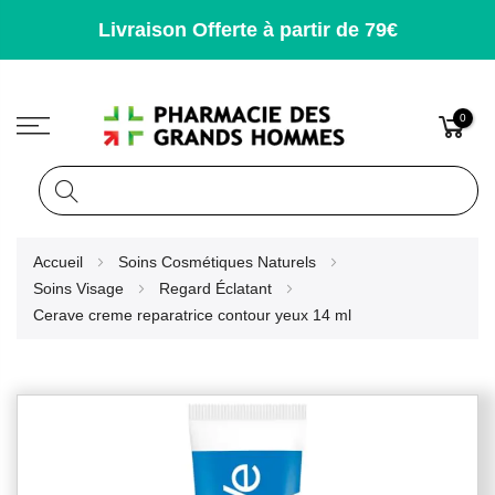
Livraison Offerte à partir de 79€
0
Rechercher
Allez
Accueil
Soins Cosmétiques Naturels
au
Soins Visage
Regard Éclatant
contenu
Cerave creme reparatrice contour yeux 14 ml
Skip
to
the
end