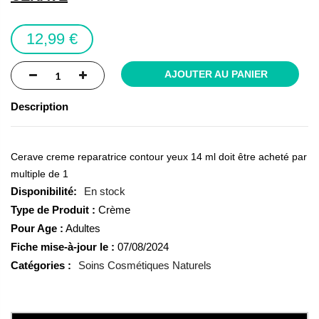
the
images
12,99 €
gallery
AJOUTER AU PANIER
Description
Cerave creme reparatrice contour yeux 14 ml doit être acheté par
multiple de 1
En stock
Type de Produit :
Crème
Pour Age :
Adultes
Fiche mise-à-jour le :
07/08/2024
Catégories :
Soins Cosmétiques Naturels