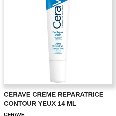
of
the
images
gallery
Skip
CERAVE CREME REPARATRICE
to
the
CONTOUR YEUX 14 ML
beginning
of
CERAVE