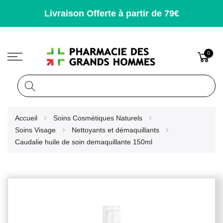
Livraison Offerte à partir de 79€
0
Rechercher
Allez
Accueil
Soins Cosmétiques Naturels
au
Soins Visage
Nettoyants et démaquillants
contenu
Caudalie huile de soin demaquillante 150ml
Skip
to
the
end