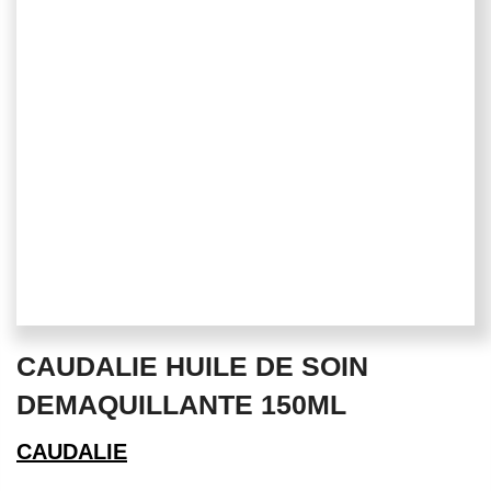
Skip
CAUDALIE HUILE DE SOIN
to
the
DEMAQUILLANTE 150ML
beginning
of
CAUDALIE
the