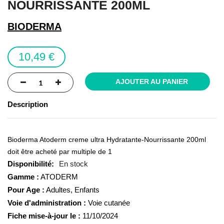
NOURRISSANTE 200ML
of
the
BIODERMA
images
gallery
10,49 €
AJOUTER AU PANIER
Description
Bioderma Atoderm creme ultra Hydratante-Nourrissante 200ml
doit être acheté par multiple de 1
En stock
Gamme :
ATODERM
Pour Age :
Adultes, Enfants
Voie d'administration :
Voie cutanée
Fiche mise-à-jour le :
11/10/2024