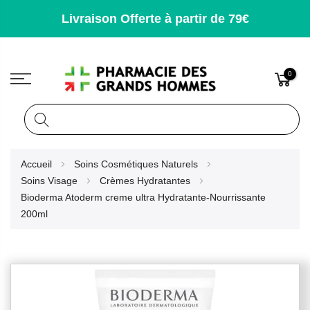
Livraison Offerte à partir de 79€
0
Rechercher
Allez
Accueil
Soins Cosmétiques Naturels
au
Soins Visage
Crèmes Hydratantes
contenu
Bioderma Atoderm creme ultra Hydratante-Nourrissante
200ml
Skip
to
the