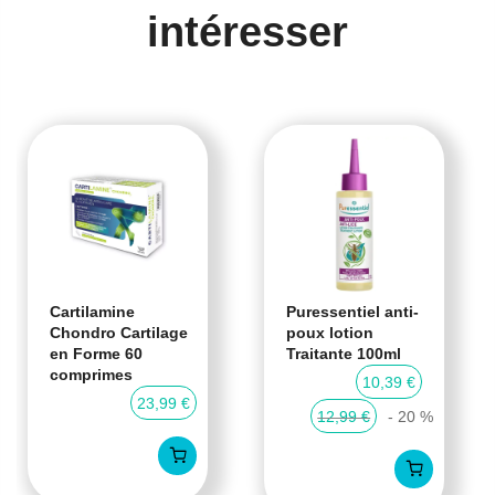
intéresser
Cartilamine
Puressentiel anti-
Chondro Cartilage
poux lotion
en Forme 60
Traitante 100ml
comprimes
10,39 €
23,99 €
12,99 €
- 20 %