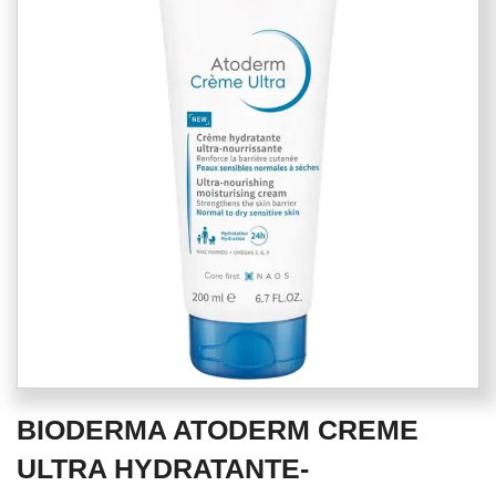
end
of
the
images
gallery
Skip
BIODERMA ATODERM CREME
to
the
ULTRA HYDRATANTE-
beginning