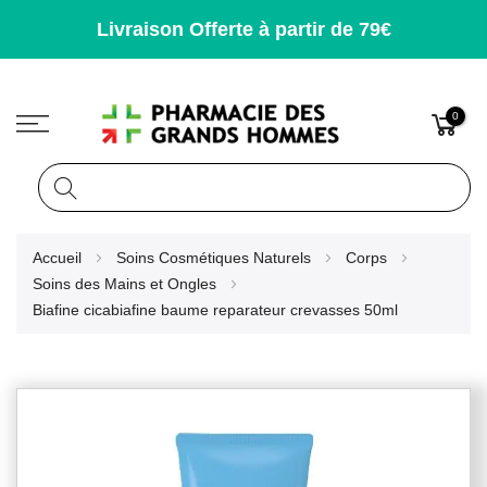
Livraison Offerte à partir de 79€
0
Rechercher
Allez
Accueil
Soins Cosmétiques Naturels
Corps
au
Soins des Mains et Ongles
contenu
Biafine cicabiafine baume reparateur crevasses 50ml
Skip
to
the
end