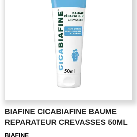
of
the
images
gallery
Skip
BIAFINE CICABIAFINE BAUME
to
the
REPARATEUR CREVASSES 50ML
beginning
of
BIAFINE