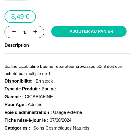
the
images
8,49 €
gallery
AJOUTER AU PANIER
Description
Biafine cicabiafine baume reparateur crevasses 50ml doit être
acheté par multiple de 1
En stock
Type de Produit :
Baume
Gamme :
CICABIAFINE
Pour Age :
Adultes
Voie d'administration :
Usage externe
Fiche mise-à-jour le :
07/08/2024
Catégories :
Soins Cosmétiques Naturels