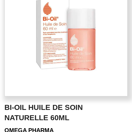
of
the
images
gallery
Skip
BI-OIL HUILE DE SOIN
to
the
NATURELLE 60ML
beginning
of
OMEGA PHARMA