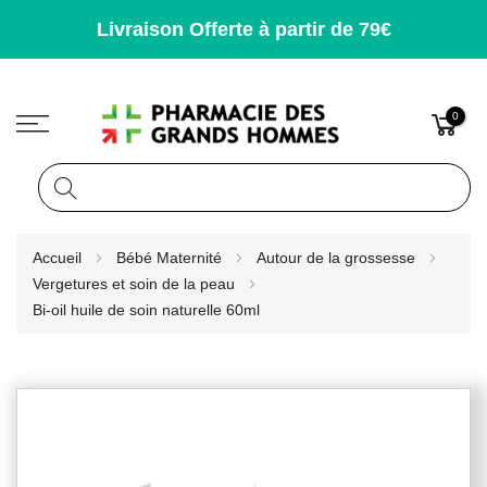
Livraison Offerte à partir de 79€
0
Rechercher
Allez
Accueil
Bébé Maternité
Autour de la grossesse
au
Vergetures et soin de la peau
contenu
Bi-oil huile de soin naturelle 60ml
Skip
to
the
end