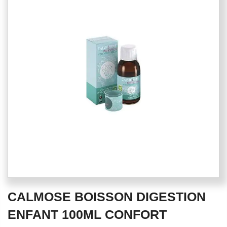
end
of
the
images
gallery
Skip
CALMOSE BOISSON DIGESTION
to
the
ENFANT 100ML CONFORT
beginning