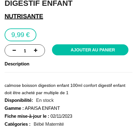
DIGESTIF ENFANT
of
the
NUTRISANTE
images
gallery
9,99 €
AJOUTER AU PANIER
Description
calmose boisson digestion enfant 100ml confort digestif enfant
doit être acheté par multiple de 1
En stock
Gamme :
APAISA ENFANT
Fiche mise-à-jour le :
02/11/2023
Catégories :
Bébé Maternité