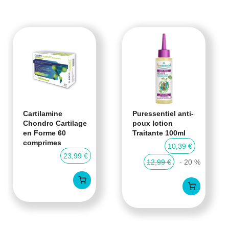
Cartilamine
Puressentiel anti-
Chondro Cartilage
poux lotion
en Forme 60
Traitante 100ml
comprimes
10,39 €
23,99 €
12,99 €
- 20 %