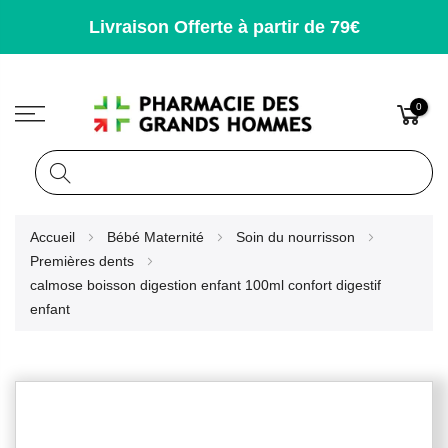
Livraison Offerte à partir de 79€
0
Rechercher
Allez
Accueil
Bébé Maternité
Soin du nourrisson
au
Premières dents
contenu
calmose boisson digestion enfant 100ml confort digestif
enfant
Skip
to
the