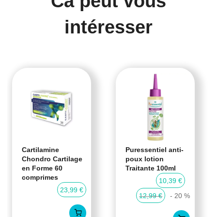
Ca peut vous
intéresser
Cartilamine
Puressentiel anti-
Chondro Cartilage
poux lotion
en Forme 60
Traitante 100ml
comprimes
10,39 €
23,99 €
12,99 €
- 20 %