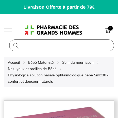
Livraison Offerte à partir de 79€
0
Rechercher
Allez
Accueil
Bébé Maternité
Soin du nourrisson
au
Nez, yeux et oreilles de Bébé
contenu
Physiologica solution nasale ophtalmologique bebe 5mlx30 -
confort et douceur naturels
Skip
to
the