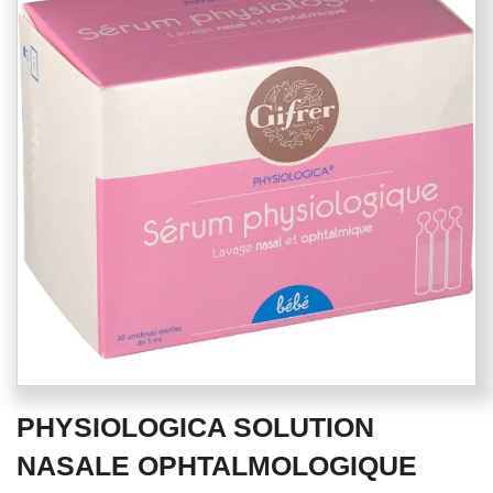
end
of
the
images
gallery
Skip
PHYSIOLOGICA SOLUTION
to
the
NASALE OPHTALMOLOGIQUE
beginning