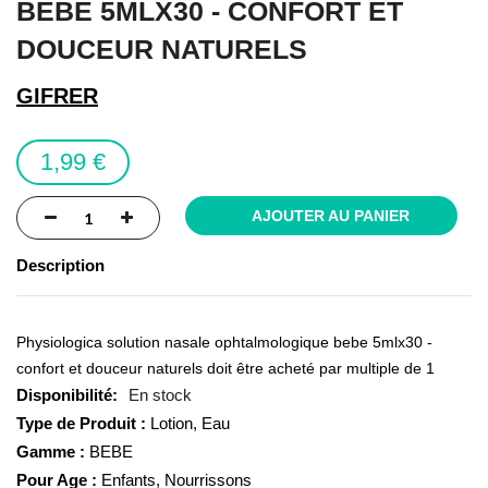
BEBE 5MLX30 - CONFORT ET
of
the
DOUCEUR NATURELS
images
gallery
GIFRER
1,99 €
AJOUTER AU PANIER
Description
Physiologica solution nasale ophtalmologique bebe 5mlx30 -
confort et douceur naturels doit être acheté par multiple de 1
En stock
Type de Produit :
Lotion, Eau
Gamme :
BEBE
Pour Age :
Enfants, Nourrissons