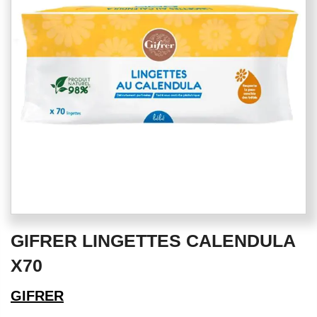
the
images
gallery
Skip
GIFRER LINGETTES CALENDULA
to
the
X70
beginning
of
GIFRER
the