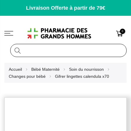
Livraison Offerte à partir de 79€
0
Rechercher
Allez
Accueil
Bébé Maternité
Soin du nourrisson
au
Changes pour bébé
Gifrer lingettes calendula x70
contenu
Skip
to
the
end
of