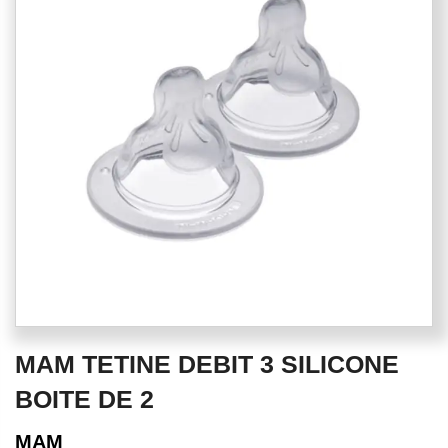
of
the
images
gallery
Skip
MAM TETINE DEBIT 3 SILICONE
to
the
BOITE DE 2
beginning
of
MAM