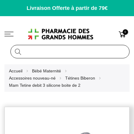
Livraison Offerte à partir de 79€
0
Rechercher
Allez
Accueil
Bébé Maternité
au
Accessoires nouveau-né
Tétines Biberon
contenu
Mam Tetine debit 3 silicone boite de 2
Skip
to
the
end