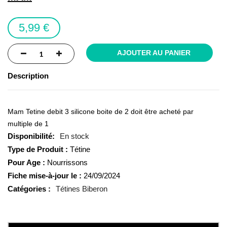
the
images
5,99 €
gallery
AJOUTER AU PANIER
Description
Mam Tetine debit 3 silicone boite de 2 doit être acheté par
multiple de 1
En stock
Type de Produit :
Tétine
Pour Age :
Nourrissons
Fiche mise-à-jour le :
24/09/2024
Catégories :
Tétines Biberon