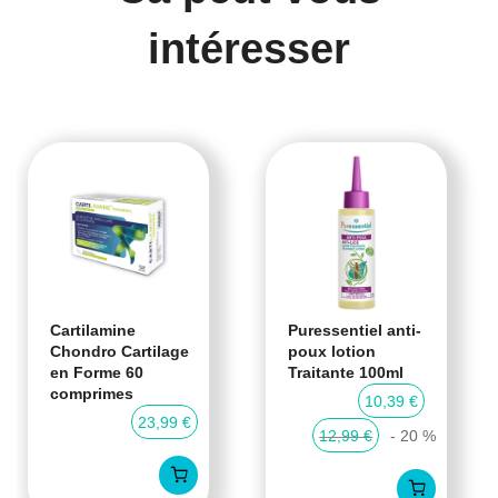
intéresser
Cartilamine
Puressentiel anti-
Chondro Cartilage
poux lotion
en Forme 60
Traitante 100ml
comprimes
10,39 €
23,99 €
12,99 €
- 20 %