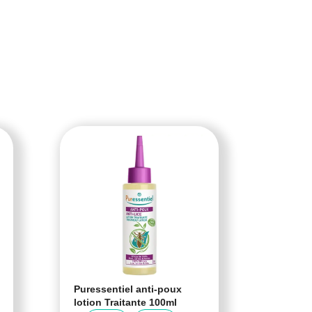
Puressentiel anti-poux
Cartil
lotion Traitante 100ml
Cartil