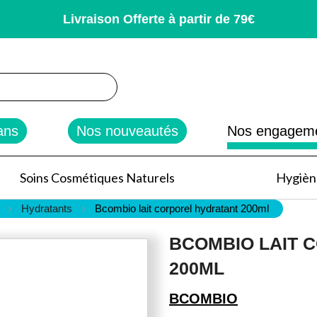
Livraison Offerte à partir de 79€
rcher
ans
Nos nouveautés
Nos engagem
Soins Cosmétiques Naturels
Hygiène
Hydratants
Bcombio lait corporel hydratant 200ml
BCOMBIO LAIT 
200ML
BCOMBIO