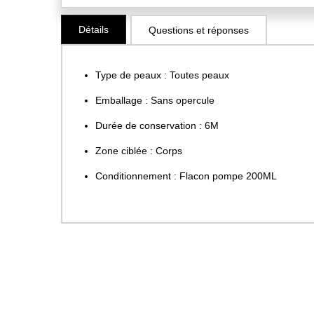
Skip
Détails
Questions et réponses
to
the
beginning
Type de peaux : Toutes peaux
of
the
Emballage : Sans opercule
images
Durée de conservation : 6M
gallery
Zone ciblée : Corps
Conditionnement : Flacon pompe 200ML