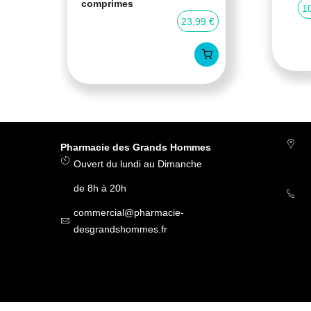
comprimes
0 %
1
23,99 €
Pharmacie des Grands Hommes
Ouvert du lundi au Dimanche
de 8h à 20h
commercial@pharmacie-
desgrandshommes.fr