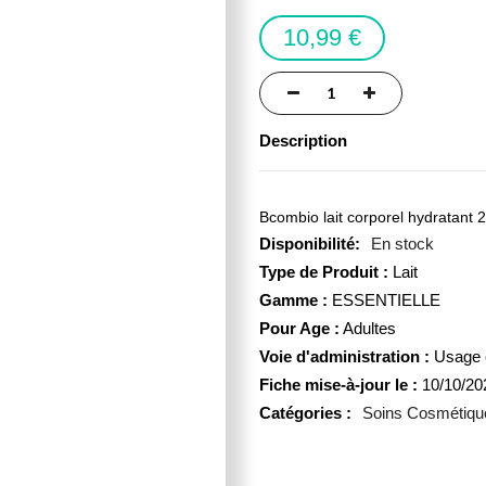
10,99 €
Description
Bcombio lait corporel hydratant 2
En stock
Type de Produit :
Lait
Gamme :
ESSENTIELLE
Pour Age :
Adultes
Voie d'administration :
Usage 
Fiche mise-à-jour le :
10/10/20
Catégories :
Soins Cosmétiqu