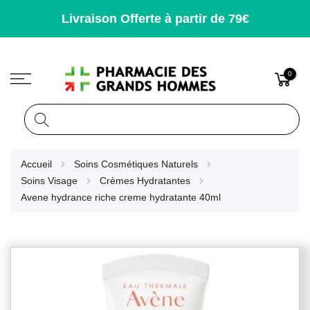
Livraison Offerte à partir de 79€
0
Rechercher
Allez
Accueil
Soins Cosmétiques Naturels
au
Soins Visage
Crèmes Hydratantes
contenu
Avene hydrance riche creme hydratante 40ml
Skip
to
the
end