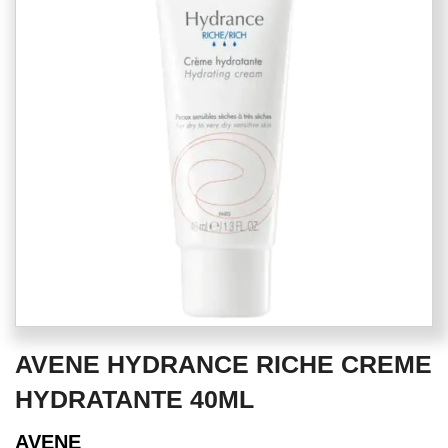
of
the
images
gallery
Skip
AVENE HYDRANCE RICHE CREME
to
the
HYDRATANTE 40ML
beginning
of
AVENE