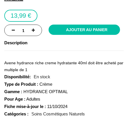
the
images
13,99 €
gallery
AJOUTER AU PANIER
Description
Avene hydrance riche creme hydratante 40ml doit être acheté par
multiple de 1
En stock
Type de Produit :
Crème
Gamme :
HYDRANCE OPTIMAL
Pour Age :
Adultes
Fiche mise-à-jour le :
11/10/2024
Catégories :
Soins Cosmétiques Naturels