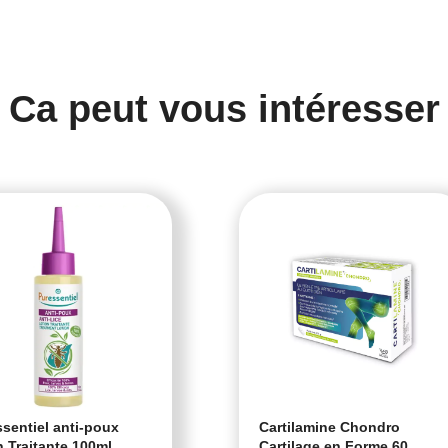
Ca peut vous intéresser
sentiel anti-poux
Cartilamine Chondro
n Traitante 100ml
Cartilage en Forme 60