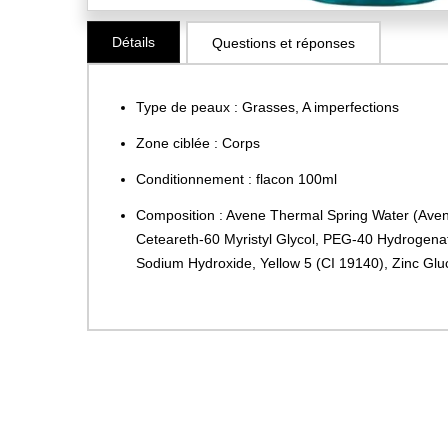
Skip
Détails
Questions et réponses
to
the
beginning
Type de peaux : Grasses, A imperfections
of
the
Zone ciblée : Corps
images
Conditionnement : flacon 100ml
gallery
Composition : Avene Thermal Spring Water (Aven
Ceteareth-60 Myristyl Glycol, PEG-40 Hydrogenat
Sodium Hydroxide, Yellow 5 (CI 19140), Zinc Glu