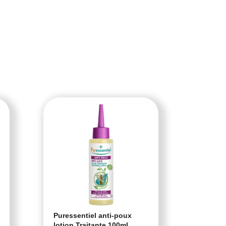
Puressentiel anti-poux
Cartil
lotion Traitante 100ml
Cartil