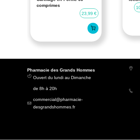
comprimes
0 %
1
23,99 €
Pharmacie des Grands Hommes
Ouvert du lundi au Dimanche
de 8h à 20h
commercial@pharmacie-
desgrandshommes.fr