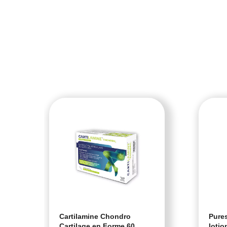
Cartilamine Chondro
Pures
Cartilage en Forme 60
lotio