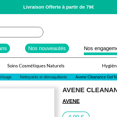
Livraison Offerte à partir de 79€
rcher
ans
Nos nouveautés
Nos engagem
Soins Cosmétiques Naturels
Hygiène
 Visage
Nettoyants et démaquillants
Avene Cleanance Gel Ne
AVENE CLEANAN
AVENE
4,99 €