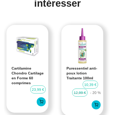
intéresser
Cartilamine
Puressentiel anti-
Chondro Cartilage
poux lotion
en Forme 60
Traitante 100ml
comprimes
10,39 €
23,99 €
12,99 €
- 20 %