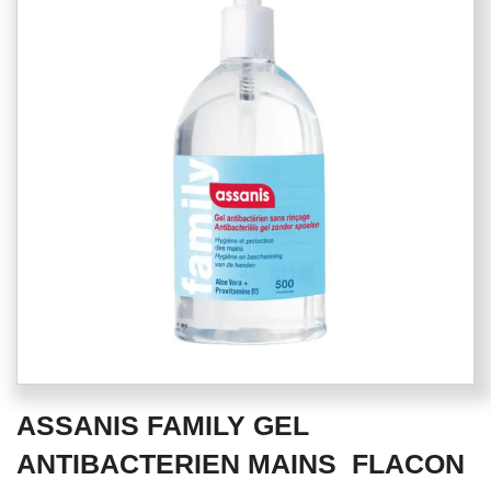
end
of
the
images
gallery
Skip
ASSANIS FAMILY GEL
to
the
ANTIBACTERIEN MAINS  FLACON
beginning