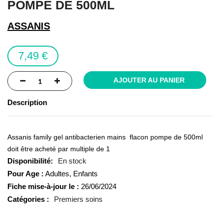
POMPE DE 500ML
of
the
ASSANIS
images
gallery
7,49 €
AJOUTER AU PANIER
Description
Assanis family gel antibacterien mains  flacon pompe de 500ml
doit être acheté par multiple de 1
En stock
Pour Age :
Adultes, Enfants
Fiche mise-à-jour le :
26/06/2024
Catégories :
Premiers soins