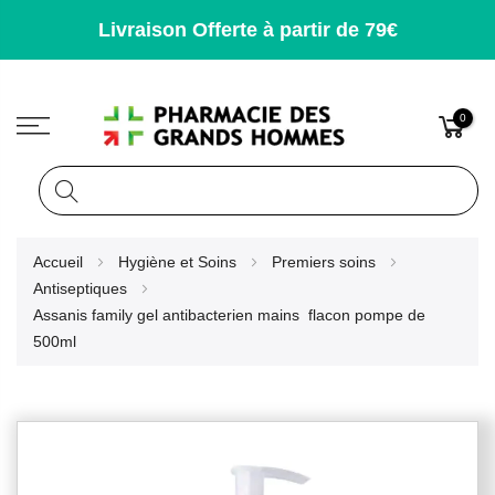
Livraison Offerte à partir de 79€
0
Rechercher
Allez
Accueil
Hygiène et Soins
Premiers soins
au
Antiseptiques
contenu
Assanis family gel antibacterien mains  flacon pompe de
500ml
Skip
to
the