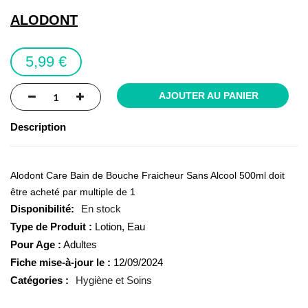
the
ALODONT
images
gallery
5,99 €
AJOUTER AU PANIER
Description
Alodont Care Bain de Bouche Fraicheur Sans Alcool 500ml doit
être acheté par multiple de 1
En stock
Type de Produit :
Lotion, Eau
Pour Age :
Adultes
Fiche mise-à-jour le :
12/09/2024
Catégories :
Hygiène et Soins