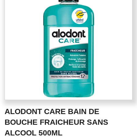
of
the
images
gallery
Skip
ALODONT CARE BAIN DE
to
the
BOUCHE FRAICHEUR SANS
beginning
ALCOOL 500ML
of