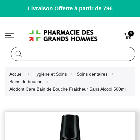
Livraison Offerte à partir de 79€
0
Rechercher
Allez
Accueil
Hygiène et Soins
Soins dentaires
au
Bains de bouche
contenu
Alodont Care Bain de Bouche Fraicheur Sans Alcool 500ml
Skip
to
the
end