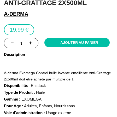
ANTI-GRATTAGE 2X500ML
of
the
A-DERMA
images
gallery
19,99 €
AJOUTER AU PANIER
Description
A-derma Exomega Control huile lavante emolliente Anti-Grattage
2x500ml doit être acheté par multiple de 1
En stock
Type de Produit :
Huile
Gamme :
EXOMEGA
Pour Age :
Adultes, Enfants, Nourrissons
Voie d'administration :
Usage externe