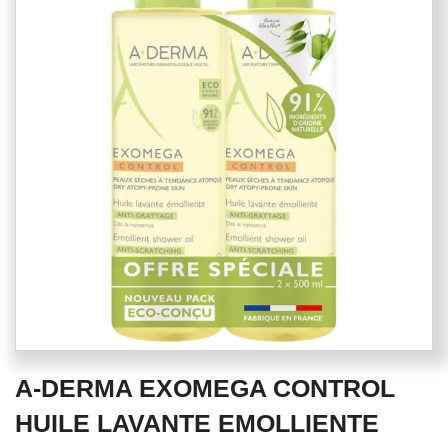
end
of
the
images
gallery
Skip
A-DERMA EXOMEGA CONTROL
to
the
HUILE LAVANTE EMOLLIENTE
beginning