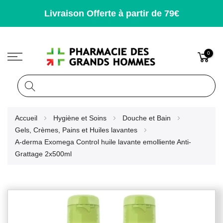
Livraison Offerte à partir de 79€
0
Rechercher
Allez
Accueil
Hygiène et Soins
Douche et Bain
au
Gels, Crèmes, Pains et Huiles lavantes
contenu
A-derma Exomega Control huile lavante emolliente Anti-
Grattage 2x500ml
Skip
to
the